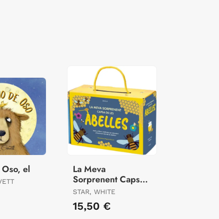
 Oso, el
La Meva
Sorprenent Capsa
VETT
de les Abelles
STAR, WHITE
€
15,50 €