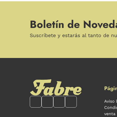
Boletín de Noved
Suscríbete y estarás al tanto de n
Págin
Aviso 
Condi
venta