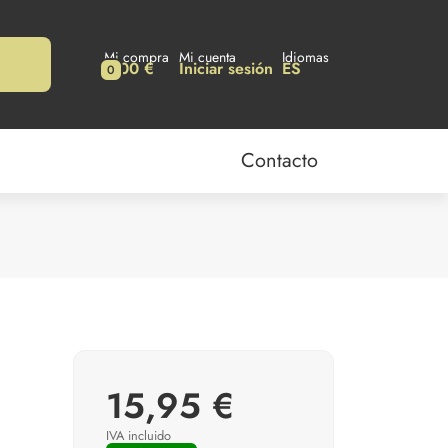
Mi compra
Mi cuenta
Idiomas
0,00 €
Iniciar sesión
ES
0
Contacto
15,95 €
IVA incluido