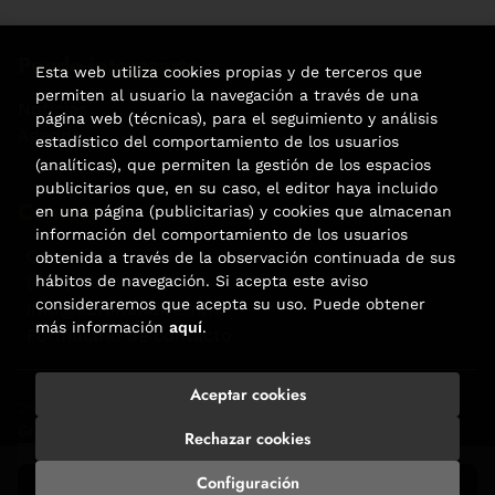
Puede interesarte
Esta web utiliza cookies propias y de terceros que
permiten al usuario la navegación a través de una
Noticias
página web (técnicas), para el seguimiento y análisis
Agenda
estadístico del comportamiento de los usuarios
(analíticas), que permiten la gestión de los espacios
publicitarios que, en su caso, el editor haya incluido
Contacto
en una página (publicitarias) y cookies que almacenan
información del comportamiento de los usuarios
Carrer Aribau, 84
obtenida a través de la observación continuada de sus
hábitos de navegación. Si acepta este aviso
(+34) 932 160 225
consideraremos que acepta su uso. Puede obtener
info@libreriafabre.com
más información
aquí
.
Formulario de contacto
Aceptar cookies
2026 ©
Fabre
. Todos los Derechos Reservados |
Trevenque
Group
Rechazar cookies
Configuración
Añadir a mi cesta