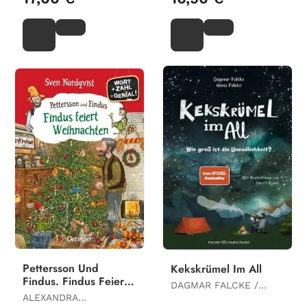
Pettersson Und
Kekskrümel Im All
Findus. Findus Feiert
DAGMAR FALCKE /
Weihnachten
ALEXANDRA
HEINO FALCKE