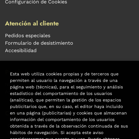
Configuración de Cookies
Atención al cliente
Pedidos especiales
Formulario de desistimiento
Accesibilidad
Puede interesarte
Esta web utiliza cookies propias y de terceros que
permiten al usuario la navegación a través de una
Noticias
página web (técnicas), para el seguimiento y análisis
Agenda
estadístico del comportamiento de los usuarios
(analíticas), que permiten la gestión de los espacios
publicitarios que, en su caso, el editor haya incluido
Contacto
en una página (publicitarias) y cookies que almacenan
información del comportamiento de los usuarios
Carrer Aribau, 84
obtenida a través de la observación continuada de sus
hábitos de navegación. Si acepta este aviso
(+34) 932 160 225