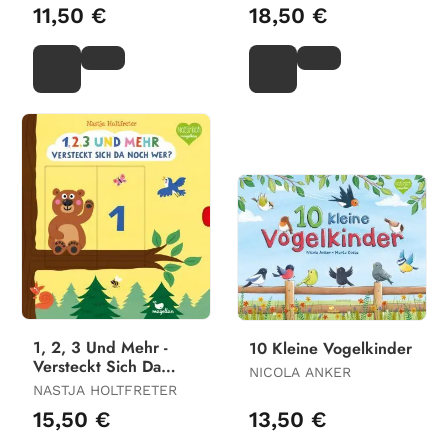
HANNEFORTH
11,50 €
18,50 €
1, 2, 3 Und Mehr -
10 Kleine Vogelkinder
Versteckt Sich Da
NICOLA ANKER
Noch Wer?
NASTJA HOLTFRETER
15,50 €
13,50 €