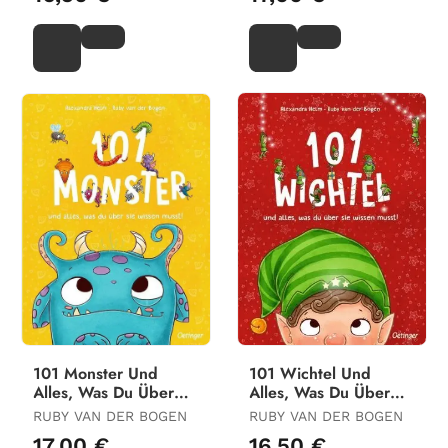
101 Monster Und
101 Wichtel Und
Alles, Was Du Über
Alles, Was Du Über
Sie Wissen Musst!
Sie Wissen Musst!
RUBY VAN DER BOGEN
RUBY VAN DER BOGEN
17,00 €
16,50 €