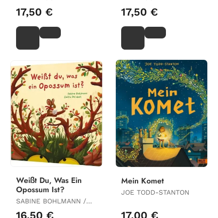
17,50 €
17,50 €
Weißt Du, Was Ein
Mein Komet
Opossum Ist?
JOE TODD-STANTON
SABINE BOHLMANN /
EMILIA DZIUBAK
16,50 €
17,00 €