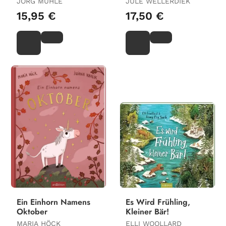
JÖRG MÜHLE
JULE WELLERDIEK
15,95 €
17,50 €
Ein Einhorn Namens
Es Wird Frühling,
Oktober
Kleiner Bär!
MARIA HÖCK
ELLI WOOLLARD