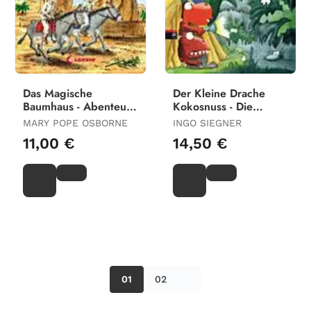
Das Magische
Der Kleine Drache
Baumhaus - Abenteuer
Kokosnuss - Die
Im Tal Der Könige
Mutprobe
MARY POPE OSBORNE
INGO SIEGNER
11,00 €
14,50 €
01
02