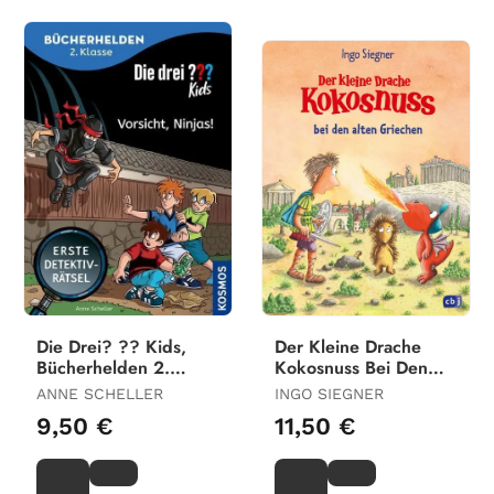
Klasse)
Die Drei? ?? Kids,
Der Kleine Drache
Bücherhelden 2.
Kokosnuss Bei Den
Klasse, Vorsicht,
Alten Griechen
ANNE SCHELLER
INGO SIEGNER
Ninjas!
9,50 €
11,50 €