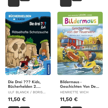
Die Drei ??? Kids,
Bildermaus -
Bücherhelden 2.
Geschichten Von Der
Klasse, Rätselhafte
Feuerwehr
ULF BLANCK / BORIS
HENRIETTE WICH
Schatzsuche
PFEIFFER
11,50 €
11,50 €