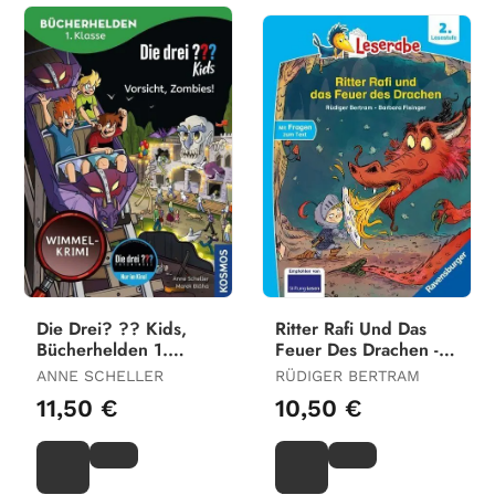
Die Drei? ?? Kids,
Ritter Rafi Und Das
Bücherhelden 1.
Feuer Des Drachen -
Klasse, Vorsicht,
Lesen Lernen Mit Dem
ANNE SCHELLER
RÜDIGER BERTRAM
Zombies!
Leseraben -
11,50 €
10,50 €
Erstlesebuch -
Kinderbuch Ab 7
Jahren - Lesen Üben 2.
Klasse (Leserabe 2.