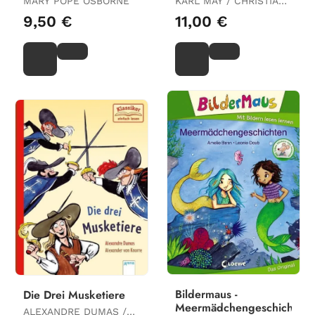
MARY POPE OSBORNE
KARL MAY / CHRISTIAN
Dem Großen Auftritt
LOEFFELBEIN
9,50 €
11,00 €
Bildermaus -
Die Drei Musketiere
Meermädchengeschichten
ALEXANDRE DUMAS /