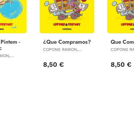
Pintem -
¿Que Compramos?
Que Com
c
COPONS RAMON,
COPONS R
JAUME
JAUME
MON,
8,50 €
8,50 €