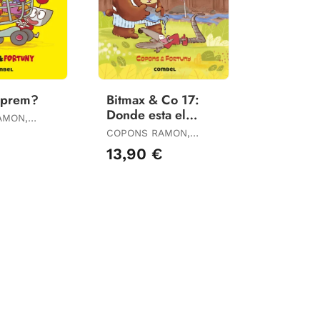
prem?
Bitmax & Co 17:
Donde esta el
AMON,
Agua?
COPONS RAMON,
JAUME
13,90 €