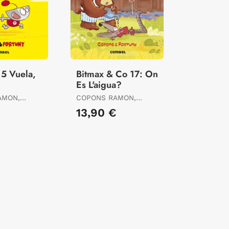
 5 Vuela,
Bitmax & Co 17: On
Es L'aigua?
AMON,
COPONS RAMON,
JAUME
13,90 €