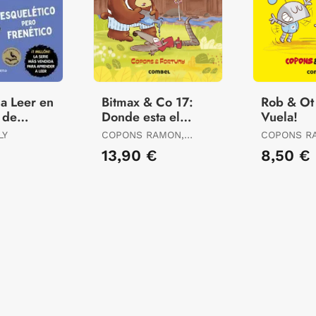
a Leer en
Bitmax & Co 17:
Rob & Ot
 de
Donde esta el
Vuela!
 21 -
Agua?
LY
COPONS RAMON,
COPONS R
co Pero
JAUME
JAUME
13,90 €
8,50 €