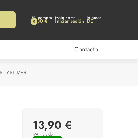
Mi compra
Mein Konto
Idiomas
0,00 €
Iniciar sesión
DE
0
Contacto
ET Y EL MAR
13,90 €
IVA incluido