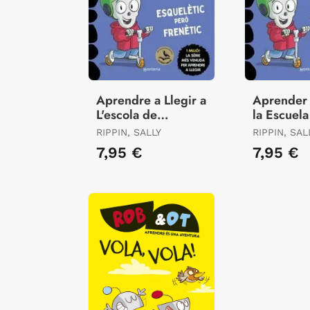
Aprendre a Llegir a
Aprender 
L'escola de
la Escuela
Monstres 21 -
Monstruos
RIPPIN, SALLY
RIPPIN, SAL
Esquelètic Però
Esqueléti
7,95 €
7,95 €
Frenètic
Frenético