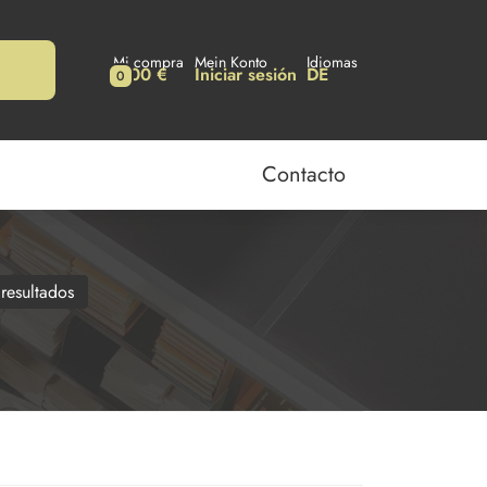
Mi compra
Mein Konto
Idiomas
0,00 €
Iniciar sesión
DE
0
Contacto
 resultados