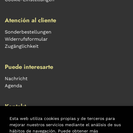
Atención al cliente
Sonderbestellungen
Widerrufsformular
Zugänglichkeit
Puede interesarte
Nachricht
Agenda
Kontakt
Carrer Aribau, 84
Esta web utiliza cookies propias y de terceros para
(+34) 932 160 225
mejorar nuestros servicios mediante el análisis de sus
hábitos de navegación. Puede obtener más
info@libreriafabre.com