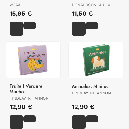
Magics!
VV.AA.
DONALDSON, JULIA
15,95 €
11,50 €
Fruita I Verdura.
Animales. Minitoc
Minitoc
FINDLAY, RHIANNON
FINDLAY, RHIANNON
12,90 €
12,90 €