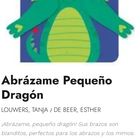
Abrázame Pequeño
Dragón
LOUWERS, TANJA
DE BEER, ESTHER
/
¡Abrázame, pequeño dragón! Sus brazos son
blanditos, perfectos para los abrazos y los mimos.