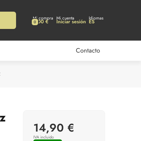
Mi compra
Mi cuenta
Idiomas
0,00 €
Iniciar sesión
ES
0
Contacto
Z
z
14,90 €
IVA incluido