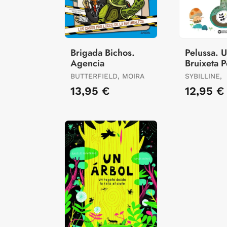
Brigada Bichos.
Pelussa. 
Agencia
Bruixeta P
Petiteta
BUTTERFIELD, MOIRA
SYBILLINE,
13,95 €
12,95 €