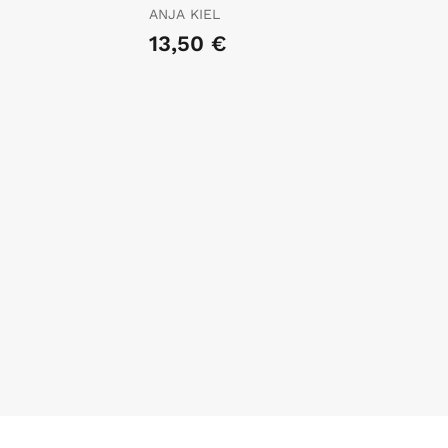
Welches Tier
ANJA KIEL
Macht Kacka Hier?
13,50 €