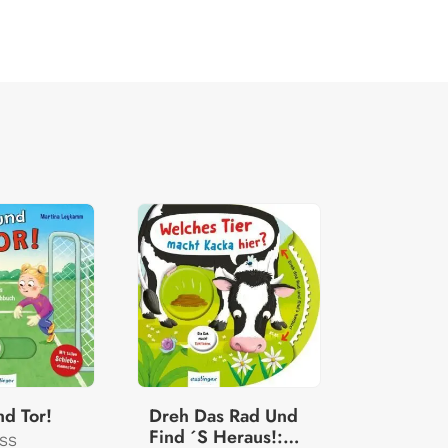
nd Tor!
Dreh Das Rad Und
Find ´S Heraus!:
ESS