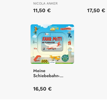
Gehen In Die Kita!
NICOLA ANKER
11,50 €
17,50 €
Meine
Schiebebahn-
Pappe: Fahr Mit
Am Flughafen
16,50 €