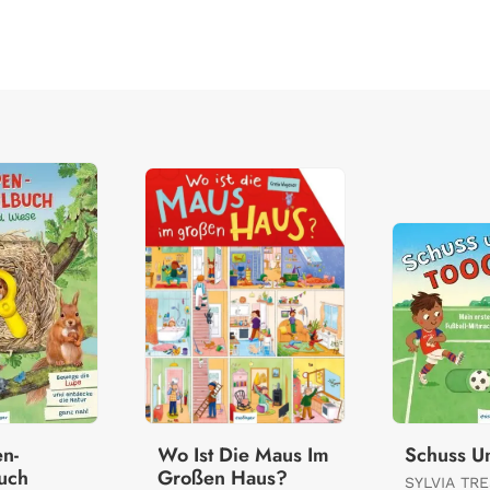
n-
Wo Ist Die Maus Im
Schuss U
uch
Großen Haus?
SYLVIA TR