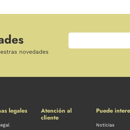
ades
uestras novedades
as legales
Atención al
Puede intere
cliente
legal
Noticias