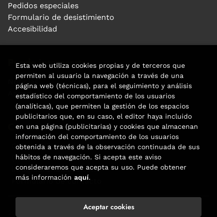
Pedidos especiales
Formulario de desistimiento
Accesibilidad
Puede interesarte
Esta web utiliza cookies propias y de terceros que
permiten al usuario la navegación a través de una
Noticias
página web (técnicas), para el seguimiento y análisis
Agenda
estadístico del comportamiento de los usuarios
(analíticas), que permiten la gestión de los espacios
publicitarios que, en su caso, el editor haya incluido
Contacto
en una página (publicitarias) y cookies que almacenan
información del comportamiento de los usuarios
Carrer Aribau, 84
obtenida a través de la observación continuada de sus
hábitos de navegación. Si acepta este aviso
(+34) 932 160 225
consideraremos que acepta su uso. Puede obtener
info@libreriafabre.com
más información
aquí
.
Formulario de contacto
Aceptar cookies
2026 ©
Fabre
. Todos los Derechos Reservados |
Trevenque