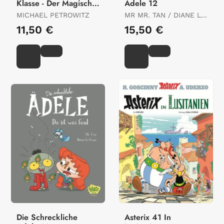
Klasse - Der Magische
Adele 12
Stundenplan
MICHAEL PETROWITZ
MR MR. TAN / DIANE LE
FEYER
11,50 €
15,50 €
Die Schreckliche
Asterix 41 In