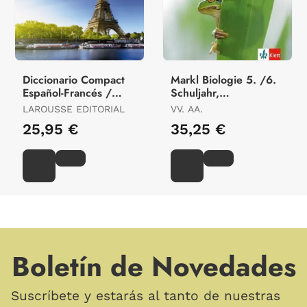
Diccionario Compact
Markl Biologie 5. /6.
Español-Francés /
Schuljahr,
Français-Espagnol
Schülerband
LAROUSSE EDITORIAL
VV. AA.
25,95 €
35,25 €
Boletín de Novedades
Suscríbete y estarás al tanto de nuestras