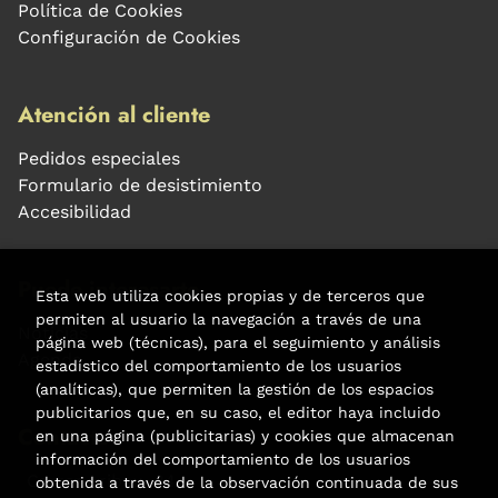
Política de Cookies
Configuración de Cookies
Atención al cliente
Pedidos especiales
Formulario de desistimiento
Accesibilidad
Puede interesarte
Esta web utiliza cookies propias y de terceros que
permiten al usuario la navegación a través de una
Noticias
página web (técnicas), para el seguimiento y análisis
Agenda
estadístico del comportamiento de los usuarios
(analíticas), que permiten la gestión de los espacios
publicitarios que, en su caso, el editor haya incluido
Contacto
en una página (publicitarias) y cookies que almacenan
información del comportamiento de los usuarios
Carrer Aribau, 84
obtenida a través de la observación continuada de sus