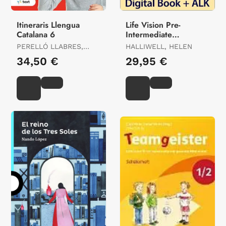
Itineraris Llengua
Life Vision Pre-
Catalana 6
Intermediate
Workbook
PERELLÓ LLABRES,
HALLIWELL, HELEN
AINA
34,50 €
29,95 €