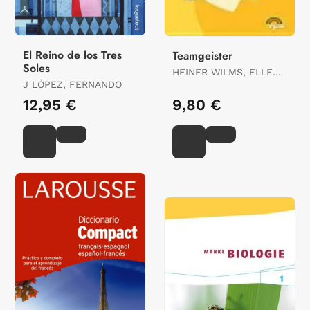
El Reino de los Tres
Teamgeister
Soles
HEINER WILMS, ELLEN
J LÓPEZ, FERNANDO
WILMS, JITSKE
SCHULTE
12,95 €
9,80 €