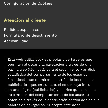
Configuración de Cookies
Atención al cliente
Pedidos especiales
Formulario de desistimiento
Accesibilidad
Puede interesarte
Esta web utiliza cookies propias y de terceros que
permiten al usuario la navegación a través de una
Noticias
página web (técnicas), para el seguimiento y análisis
Agenda
estadístico del comportamiento de los usuarios
(analíticas), que permiten la gestión de los espacios
publicitarios que, en su caso, el editor haya incluido
Contacto
en una página (publicitarias) y cookies que almacenan
información del comportamiento de los usuarios
Carrer Aribau, 84
obtenida a través de la observación continuada de sus
hábitos de navegación. Si acepta este aviso
(+34) 932 160 225