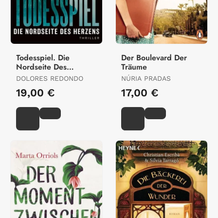
Todesspiel. Die
Der Boulevard Der
Nordseite Des
Träume
Herzens
DOLORES REDONDO
NÚRIA PRADAS
19,00 €
17,00 €