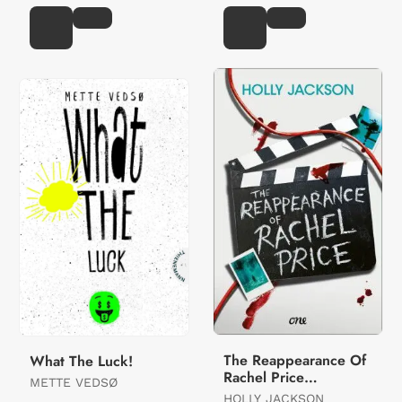
The Reappearance Of
What The Luck!
Rachel Price
METTE VEDSØ
(Deutsche Ausgabe)
HOLLY JACKSON