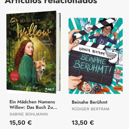
Artículos relacionados
Ein Mädchen Namens
Beinahe Berühmt
Willow: Das Buch Zum
RÜDIGER BERTRAM
Film
SABINE BOHLMANN
15,50 €
13,50 €