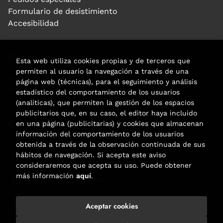
Formulario de desistimiento
Accesibilidad
Puede interesarte
Esta web utiliza cookies propias y de terceros que
permiten al usuario la navegación a través de una
Noticias
página web (técnicas), para el seguimiento y análisis
Agenda
estadístico del comportamiento de los usuarios
(analíticas), que permiten la gestión de los espacios
publicitarios que, en su caso, el editor haya incluido
Contacto
en una página (publicitarias) y cookies que almacenan
información del comportamiento de los usuarios
Carrer Aribau, 84
obtenida a través de la observación continuada de sus
(+34) 932 160 225
hábitos de navegación. Si acepta este aviso
consideraremos que acepta su uso. Puede obtener
info@libreriafabre.com
más información
aquí
.
Formulario de contacto
Aceptar cookies
2026 ©
Fabre
. Todos los Derechos Reservados |
Trevenque
Group