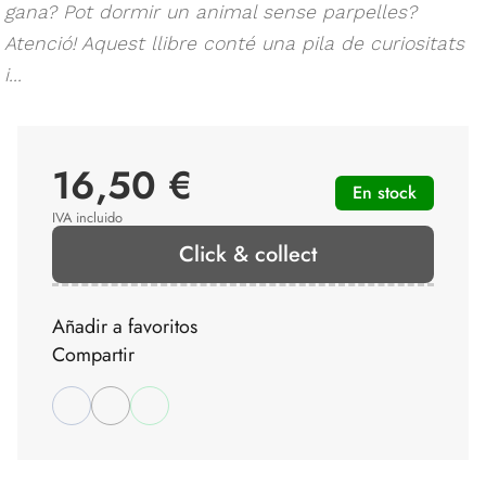
gana? Pot dormir un animal sense parpelles?
Atenció! Aquest llibre conté una pila de curiositats
i...
16,50 €
En stock
IVA incluido
Click & collect
Añadir a favoritos
Compartir