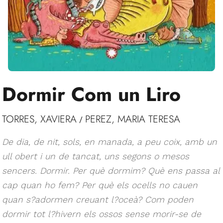
Dormir Com un Liro
TORRES, XAVIERA
PEREZ, MARIA TERESA
/
De dia, de nit, sols, en manada, a peu coix, amb un
ull obert i un de tancat, uns segons o mesos
sencers. Dormir. Per què dormim? Què ens passa al
cap quan ho fem? Per què els ocells no cauen
quan s?adormen creuant l?oceà? Com poden
dormir tot l?hivern els ossos sense morir-se de