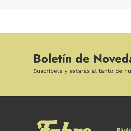
Boletín de Noved
Suscríbete y estarás al tanto de n
Págin