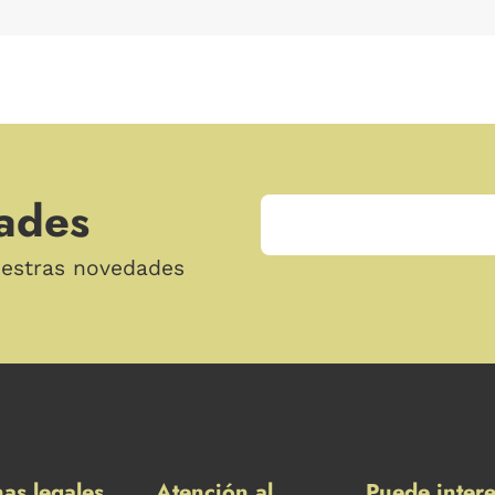
ades
uestras novedades
as legales
Atención al
Puede intere