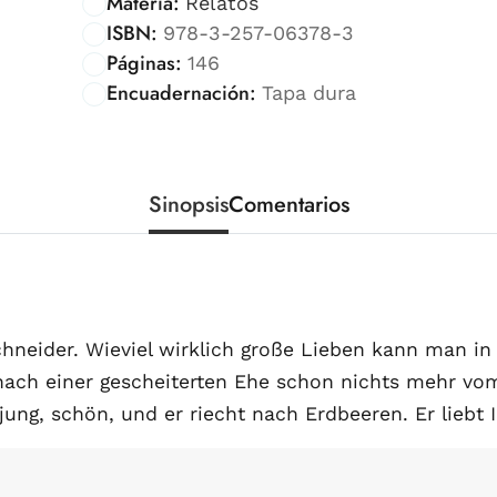
Materia:
Relatos
ISBN:
978-3-257-06378-3
Páginas:
146
Encuadernación:
Tapa dura
Sinopsis
Comentarios
neider. Wieviel wirklich große Lieben kann man in
 nach einer gescheiterten Ehe schon nichts mehr vom
ung, schön, und er riecht nach Erdbeeren. Er liebt Ir