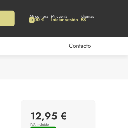
Mi compra
Mi cuenta
Idiomas
0,00 €
Iniciar sesión
ES
0
Contacto
12,95 €
IVA incluido