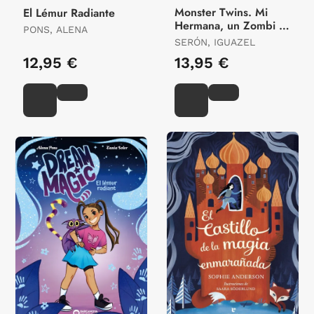
Monster Twins. Mi
El Lémur Radiante
Hermana, un Zombi y
PONS, ALENA
yo
SERÓN, IGUAZEL
12,95 €
13,95 €