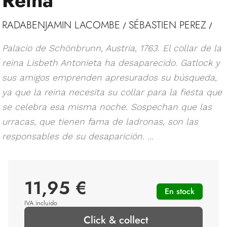
Reina
RADABENJAMIN LACOMBE
SÉBASTIEN PEREZ
/
/
Palacio de Schönbrunn, Austria, 1763. El collar de la
reina Lisbeth Antonieta ha desaparecido. Gatlock y
sus amigos emprenden apresurados su búsqueda,
ya que la reina necesita su collar para la fiesta que
se celebra esa misma noche. Sospechan que las
urracas, que tienen fama de ladronas, son las
responsables de su desaparición. ...
11,95 €
En stock
IVA incluido
Click & collect