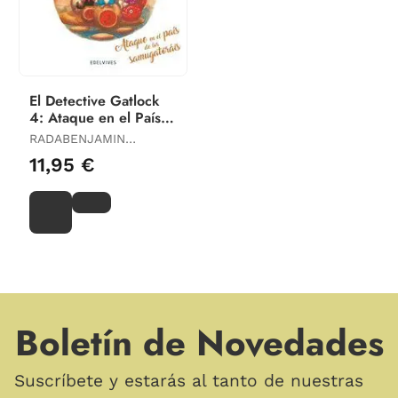
El Detective Gatlock
4: Ataque en el País
de los Samug
RADABENJAMIN
LACOMBE / SÉBASTIEN
11,95 €
PEREZ /
Boletín de Novedades
Suscríbete y estarás al tanto de nuestras