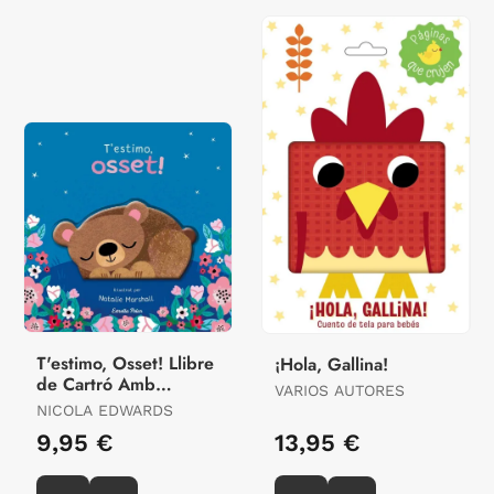
T'estimo, Osset! Llibre
¡Hola, Gallina!
de Cartró Amb
VARIOS AUTORES
Troquells
NICOLA EDWARDS
9,95 €
13,95 €