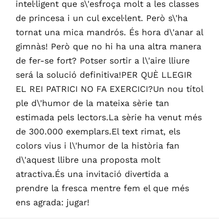
intel·ligent que s\'esfroça molt a les classes
de princesa i un cul excel·lent. Però s\'ha
tornat una mica mandrós. És hora d\'anar al
gimnàs! Però que no hi ha una altra manera
de fer-se fort? Potser sortir a l\'aire lliure
será la solució definitiva!PER QUÈ LLEGIR
EL REI PATRICI NO FA EXERCICI?Un nou títol
ple d\'humor de la mateixa sèrie tan
estimada pels lectors.La sèrie ha venut més
de 300.000 exemplars.El text rimat, els
colors vius i l\'humor de la història fan
d\'aquest llibre una proposta molt
atractiva.És una invitació divertida a
prendre la fresca mentre fem el que més
ens agrada: jugar!