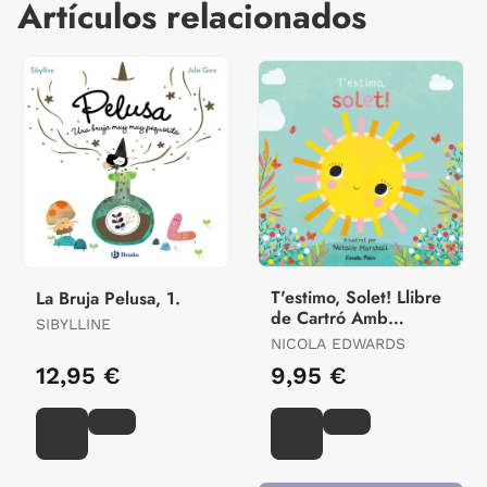
Artículos relacionados
T'estimo, Solet! Llibre
La Bruja Pelusa, 1.
de Cartró Amb
SIBYLLINE
Troquells
NICOLA EDWARDS
12,95 €
9,95 €