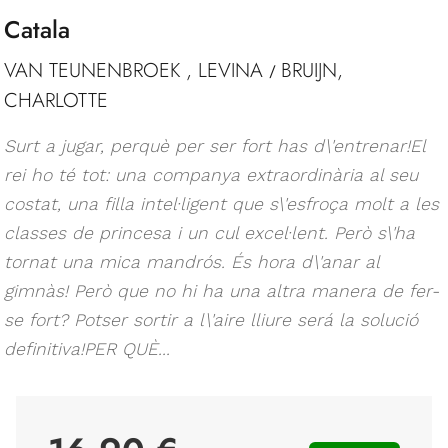
Catala
VAN TEUNENBROEK , LEVINA
BRUIJN,
/
CHARLOTTE
Surt a jugar, perquè per ser fort has d\'entrenar!El
rei ho té tot: una companya extraordinària al seu
costat, una filla intel·ligent que s\'esfroça molt a les
classes de princesa i un cul excel·lent. Però s\'ha
tornat una mica mandrós. És hora d\'anar al
gimnàs! Però que no hi ha una altra manera de fer-
se fort? Potser sortir a l\'aire lliure será la solució
definitiva!PER QUÈ...