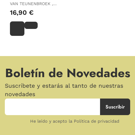
VAN TEUNENBROEK ,
LEVINA / BRUIJN,
16,90 €
CHARLOTTE
Boletín de Novedades
Suscríbete y estarás al tanto de nuestras
novedades
He leído y acepto la Política de privacidad