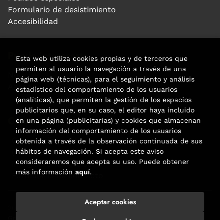
Formulario de desistimiento
Accesibilidad
Puede interesarte
Esta web utiliza cookies propias y de terceros que
permiten al usuario la navegación a través de una
Noticias
página web (técnicas), para el seguimiento y análisis
Agenda
estadístico del comportamiento de los usuarios
(analíticas), que permiten la gestión de los espacios
publicitarios que, en su caso, el editor haya incluido
Contacto
en una página (publicitarias) y cookies que almacenan
información del comportamiento de los usuarios
Carrer Aribau, 84
obtenida a través de la observación continuada de sus
(+34) 932 160 225
hábitos de navegación. Si acepta este aviso
consideraremos que acepta su uso. Puede obtener
info@libreriafabre.com
más información
aquí
.
Formulario de contacto
Aceptar cookies
2026 ©
Fabre
. Todos los Derechos Reservados |
Trevenque
Group