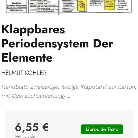
Klappbares
Periodensystem Der
Elemente
HELMUT KOHLER
Handblatt; zweiseitige, farbige Klapptafel auf Karton,
mit Gebrauchsanleitung] ...
6,55 €
Libros de Texto
IVA incluido