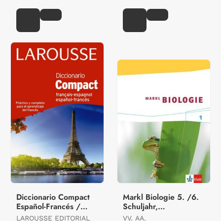
Diccionario Compact
Markl Biologie 5. /6.
Español-Francés /
Schuljahr,
Français-Espagnol
Schülerband
LAROUSSE EDITORIAL
VV. AA.