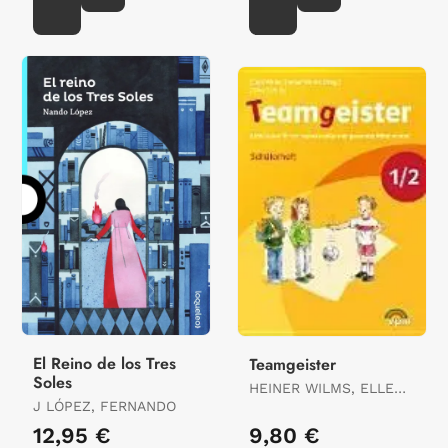
El Reino de los Tres
Teamgeister
Soles
HEINER WILMS, ELLEN
J LÓPEZ, FERNANDO
WILMS, JITSKE
SCHULTE
12,95 €
9,80 €