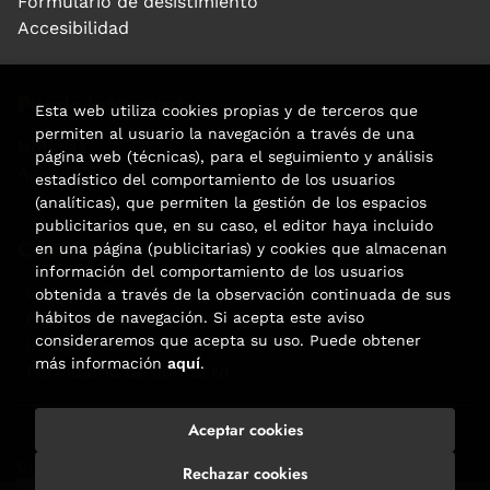
Formulario de desistimiento
Accesibilidad
Puede interesarte
Esta web utiliza cookies propias y de terceros que
permiten al usuario la navegación a través de una
Noticias
página web (técnicas), para el seguimiento y análisis
Agenda
estadístico del comportamiento de los usuarios
(analíticas), que permiten la gestión de los espacios
publicitarios que, en su caso, el editor haya incluido
Contacto
en una página (publicitarias) y cookies que almacenan
información del comportamiento de los usuarios
Carrer Aribau, 84
obtenida a través de la observación continuada de sus
(+34) 932 160 225
hábitos de navegación. Si acepta este aviso
consideraremos que acepta su uso. Puede obtener
info@libreriafabre.com
más información
aquí
.
Formulario de contacto
Aceptar cookies
2026 ©
Fabre
. Todos los Derechos Reservados |
Trevenque
Group
Rechazar cookies