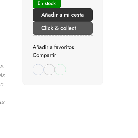
En stock
Añadir a mi cesta
Click & collect
Añadir a favoritos
Compartir
a.
és
en
ts