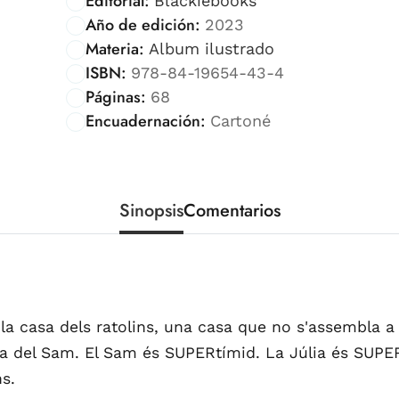
Editorial:
Blackiebooks
Año de edición:
2023
Materia:
Album ilustrado
ISBN:
978-84-19654-43-4
Páginas:
68
Encuadernación:
Cartoné
Sinopsis
Comentarios
la casa dels ratolins, una casa que no s'assembla a 
miga del Sam. El Sam és SUPERtímid. La Júlia és SUPE
ns.