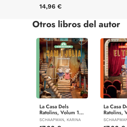
14,96 €
Otros libros del autor
La Casa Dels
La Casa D
Ratolins, Volum 1.
Ratolins, 
Sam I Júlia (Nova
el Teatre 
SCHAAPMAN, KARINA
SCHAAPMAN
Edició)
Edició)