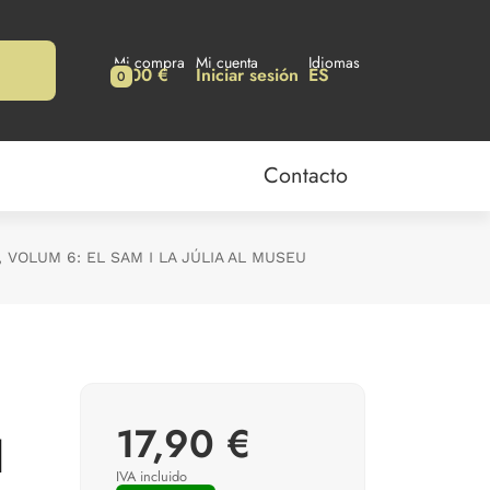
Mi compra
Mi cuenta
Idiomas
0,00 €
Iniciar sesión
ES
0
Contacto
, VOLUM 6: EL SAM I LA JÚLIA AL MUSEU
17,90 €
l
IVA incluido