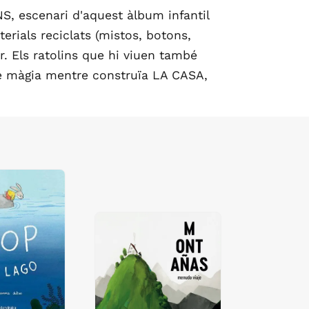
S, escenari d'aquest àlbum infantil
erials reciclats (mistos, botons,
r. Els ratolins que hi viuen també
 de màgia mentre construïa LA CASA,