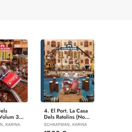
els
4. El Port. La Casa
 Volum 3:
Dels Ratolins (Nova
a Júlia Van
Edicio)
, KARINA
SCHAAPMAN, KARINA
. Nova