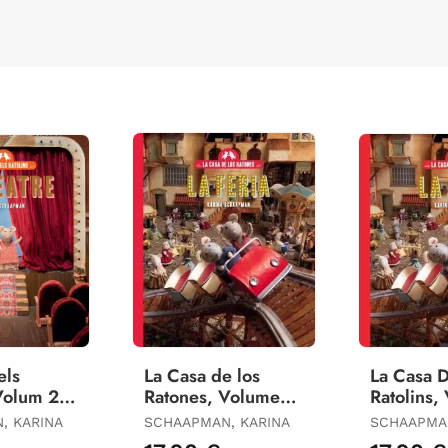
els
La Casa de los
La Casa D
Volum 2:
Ratones, Volumen
Ratolins,
(Nova
3: Sam y Julia Van a
el Sam I l
, KARINA
SCHAAPMAN, KARINA
SCHAAPMAN
la Feria. Nueva
a la Fira