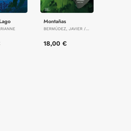
 Lago
Montañas
ARIANNE
BERMÚDEZ, JAVIER /
LOPEZ, MERCE
€
18,00 €