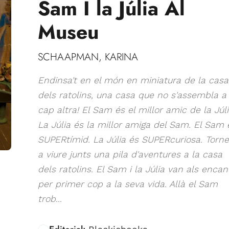
Sam I la Júlia Al
Museu
SCHAAPMAN, KARINA
Endinsa't en el món en miniatura de la casa
dels ratolins, una casa que no s'assembla a
cap altra! El Sam és el millor amic de la Júli
La Júlia és la millor amiga del Sam. El Sam 
SUPERtímid. La Júlia és SUPERcuriosa. Torn
a viure junts una pila d'aventures a la casa
dels ratolins. El Sam i la Júlia van als encan
per primer cop a la seva vida. Allà el Sam
trob...