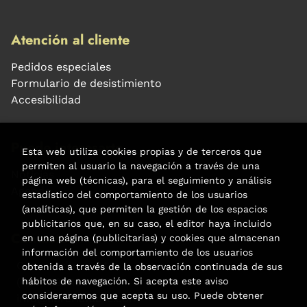
Atención al cliente
Pedidos especiales
Formulario de desistimiento
Accesibilidad
Puede interesarte
Esta web utiliza cookies propias y de terceros que
permiten al usuario la navegación a través de una
Noticias
página web (técnicas), para el seguimiento y análisis
Agenda
estadístico del comportamiento de los usuarios
(analíticas), que permiten la gestión de los espacios
publicitarios que, en su caso, el editor haya incluido
Contacto
en una página (publicitarias) y cookies que almacenan
información del comportamiento de los usuarios
Carrer Aribau, 84
obtenida a través de la observación continuada de sus
hábitos de navegación. Si acepta este aviso
(+34) 932 160 225
consideraremos que acepta su uso. Puede obtener
info@libreriafabre.com