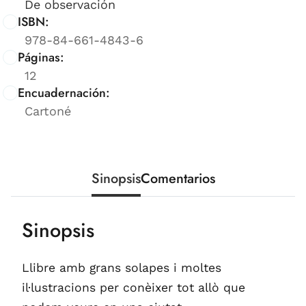
De observación
ISBN:
978-84-661-4843-6
Páginas:
12
Encuadernación:
Cartoné
Sinopsis
Comentarios
Sinopsis
Llibre amb grans solapes i moltes
il·lustracions per conèixer tot allò que