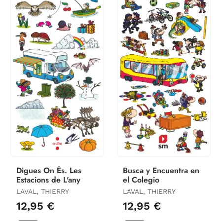
Digues On És. Les
Busca y Encuentra en
Estacions de L'any
el Colegio
LAVAL, THIERRY
LAVAL, THIERRY
12,95 €
12,95 €