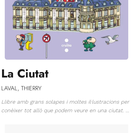
La Ciutat
LAVAL, THIERRY
Llibre amb grans solapes i moltes il·lustracions per
conèixer tot allò que podem veure en una ciutat. ...