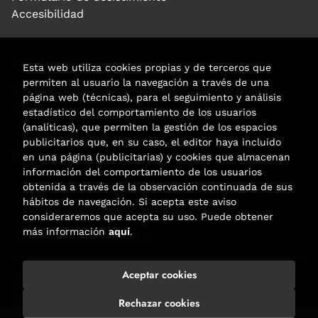
Accesibilidad
Puede interesarte
Esta web utiliza cookies propias y de terceros que
permiten al usuario la navegación a través de una
Noticias
página web (técnicas), para el seguimiento y análisis
Agenda
estadístico del comportamiento de los usuarios
(analíticas), que permiten la gestión de los espacios
publicitarios que, en su caso, el editor haya incluido
Contacto
en una página (publicitarias) y cookies que almacenan
información del comportamiento de los usuarios
Carrer Aribau, 84
obtenida a través de la observación continuada de sus
hábitos de navegación. Si acepta este aviso
(+34) 932 160 225
consideraremos que acepta su uso. Puede obtener
info@libreriafabre.com
más información
aquí
.
Formulario de contacto
Aceptar cookies
2026 ©
Fabre
. Todos los Derechos Reservados |
Trevenque
Group
Rechazar cookies