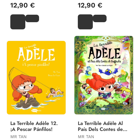
12,90 €
12,90 €
La Terrible Adèle 12.
La Terrible Adèle Al
¡A Pescar Pánfilos!
País Dels Contes de
Buffades
MR TAN
MR TAN