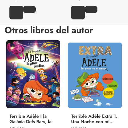
Otros libros del autor
Terrible Adèle I la
Terrible Adèle Extra 1.
Galàxia Dels Rars, la
Una Noche con mi
Cangura