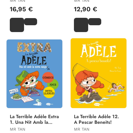
MR TAN
MR TAN
16,95 €
12,90 €
La Terrible Adèle Extra
La Terrible Adèle 12.
1. Una Nit Amb la
A Pescar Beneits!
Meva Cangura
MR TAN
MR TAN