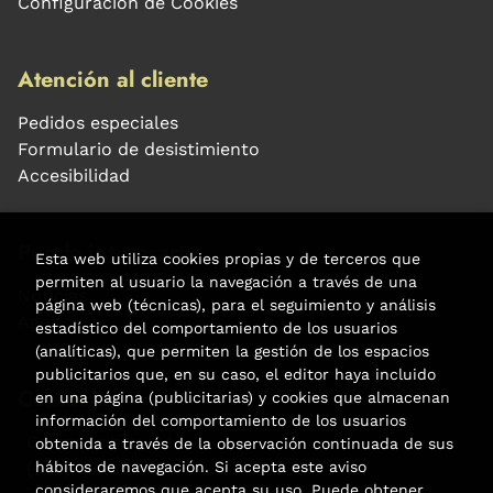
Configuración de Cookies
Atención al cliente
Pedidos especiales
Formulario de desistimiento
Accesibilidad
Puede interesarte
Esta web utiliza cookies propias y de terceros que
permiten al usuario la navegación a través de una
Noticias
página web (técnicas), para el seguimiento y análisis
Agenda
estadístico del comportamiento de los usuarios
(analíticas), que permiten la gestión de los espacios
publicitarios que, en su caso, el editor haya incluido
Contacto
en una página (publicitarias) y cookies que almacenan
información del comportamiento de los usuarios
Carrer Aribau, 84
obtenida a través de la observación continuada de sus
hábitos de navegación. Si acepta este aviso
(+34) 932 160 225
consideraremos que acepta su uso. Puede obtener