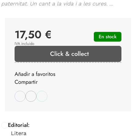
paternitat. Un cant a la vida i a les cures. ...
17,50 €
En stock
IVA incluido
Click & collect
Añadir a favoritos
Compartir
Editorial:
Litera