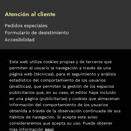
Atención al cliente
Pedidos especiales
Formulario de desistimiento
Accesibilidad
Puede interesarte
Esta web utiliza cookies propias y de terceros que
permiten al usuario la navegación a través de una
Noticias
página web (técnicas), para el seguimiento y análisis
Agenda
estadístico del comportamiento de los usuarios
(analíticas), que permiten la gestión de los espacios
publicitarios que, en su caso, el editor haya incluido
Contacto
en una página (publicitarias) y cookies que almacenan
información del comportamiento de los usuarios
Carrer Aribau, 84
obtenida a través de la observación continuada de sus
(+34) 932 160 225
hábitos de navegación. Si acepta este aviso
consideraremos que acepta su uso. Puede obtener
info@libreriafabre.com
más información
aquí
.