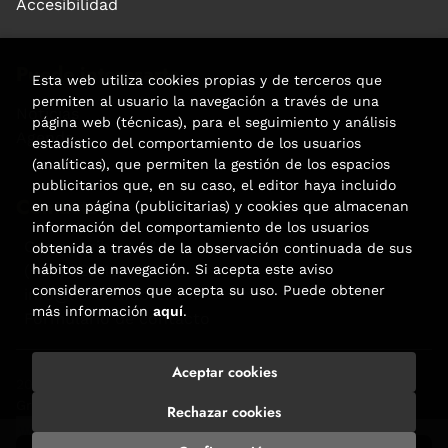
Accesibilidad
Puede interesarte
Esta web utiliza cookies propias y de terceros que
permiten al usuario la navegación a través de una
Noticias
página web (técnicas), para el seguimiento y análisis
Agenda
estadístico del comportamiento de los usuarios
(analíticas), que permiten la gestión de los espacios
publicitarios que, en su caso, el editor haya incluido
Contacto
en una página (publicitarias) y cookies que almacenan
información del comportamiento de los usuarios
Carrer Aribau, 84
obtenida a través de la observación continuada de sus
(+34) 932 160 225
hábitos de navegación. Si acepta este aviso
consideraremos que acepta su uso. Puede obtener
info@libreriafabre.com
más información
aquí
.
Formulario de contacto
Aceptar cookies
2026 ©
Fabre
. Todos los Derechos Reservados |
Trevenque
Group
Rechazar cookies