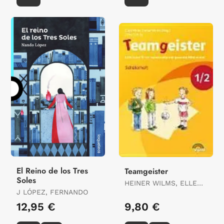
El Reino de los Tres
Teamgeister
Soles
HEINER WILMS, ELLEN
J LÓPEZ, FERNANDO
WILMS, JITSKE
SCHULTE
12,95 €
9,80 €