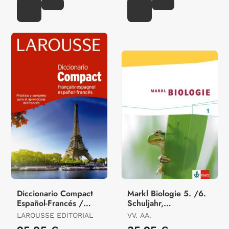
Diccionario Compact
Markl Biologie 5. /6.
Español-Francés /
Schuljahr,
Français-Espagnol
Schülerband
LAROUSSE EDITORIAL
VV. AA.