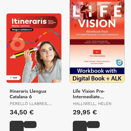
Itineraris Llengua
Life Vision Pre-
Catalana 6
Intermediate
Workbook
PERELLÓ LLABRES,
HALLIWELL, HELEN
AINA
34,50 €
29,95 €