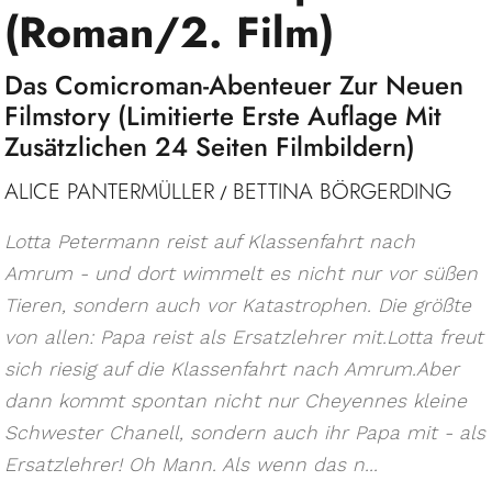
(Roman/2. Film)
Das Comicroman-Abenteuer Zur Neuen
Filmstory (Limitierte Erste Auflage Mit
Zusätzlichen 24 Seiten Filmbildern)
ALICE PANTERMÜLLER
BETTINA BÖRGERDING
/
Lotta Petermann reist auf Klassenfahrt nach
Amrum - und dort wimmelt es nicht nur vor süßen
Tieren, sondern auch vor Katastrophen. Die größte
von allen: Papa reist als Ersatzlehrer mit.Lotta freut
sich riesig auf die Klassenfahrt nach Amrum.Aber
dann kommt spontan nicht nur Cheyennes kleine
Schwester Chanell, sondern auch ihr Papa mit - als
Ersatzlehrer! Oh Mann. Als wenn das n...