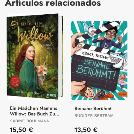
Artículos relacionados
Ein Mädchen Namens
Beinahe Berühmt
Willow: Das Buch Zum
RÜDIGER BERTRAM
Film
SABINE BOHLMANN
15,50 €
13,50 €