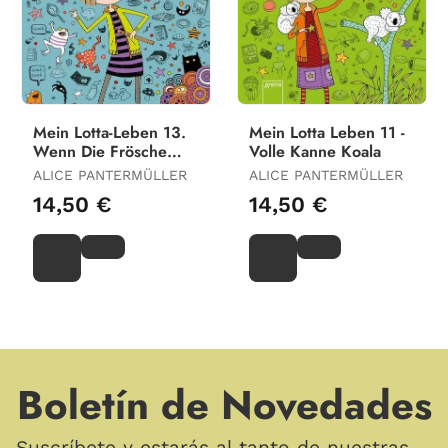
Mein Lotta-Leben 13.
Mein Lotta Leben 11 -
Wenn Die Frösche
Volle Kanne Koala
Zweimal Quaken
ALICE PANTERMÜLLER
ALICE PANTERMÜLLER
14,50 €
14,50 €
Boletín de Novedades
Suscríbete y estarás al tanto de nuestras