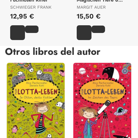
Endlich Ferien Franka
SCHWIEGER FRANK
MARGIT AUER
Und Cooper
12,95 €
15,50 €
Otros libros del autor