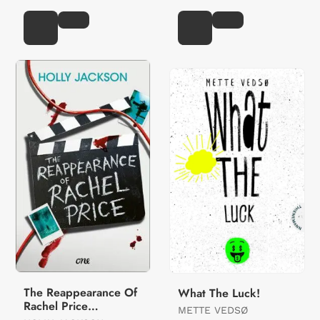
The Reappearance Of
What The Luck!
Rachel Price
METTE VEDSØ
(Deutsche Ausgabe)