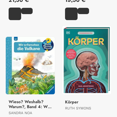
Wieso? Weshalb?
Körper
Warum?, Band 4: Wir
RUTH SYMONS
Erforschen Die
SANDRA NOA
Vulkane