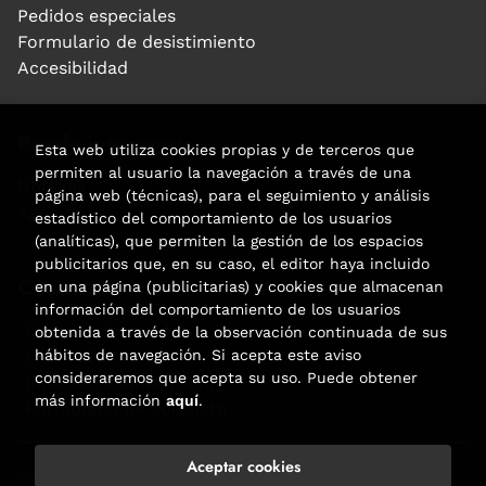
Pedidos especiales
Formulario de desistimiento
Accesibilidad
Puede interesarte
Esta web utiliza cookies propias y de terceros que
permiten al usuario la navegación a través de una
Noticias
página web (técnicas), para el seguimiento y análisis
Agenda
estadístico del comportamiento de los usuarios
(analíticas), que permiten la gestión de los espacios
publicitarios que, en su caso, el editor haya incluido
Contacto
en una página (publicitarias) y cookies que almacenan
información del comportamiento de los usuarios
Carrer Aribau, 84
obtenida a través de la observación continuada de sus
hábitos de navegación. Si acepta este aviso
(+34) 932 160 225
consideraremos que acepta su uso. Puede obtener
info@libreriafabre.com
más información
aquí
.
Formulario de contacto
Aceptar cookies
2026 ©
Fabre
. Todos los Derechos Reservados |
Trevenque