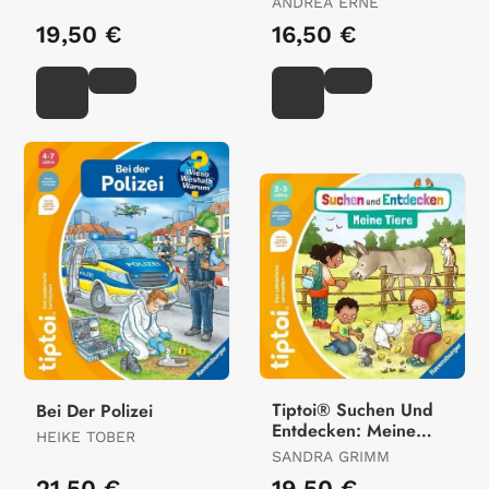
ANDREA ERNE
19,50 €
16,50 €
Tiptoi® Suchen Und
Bei Der Polizei
Entdecken: Meine
HEIKE TOBER
Tiere
SANDRA GRIMM
21,50 €
19,50 €