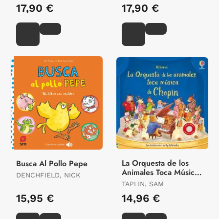
17,90 €
17,90 €
La Orquesta de los
Busca Al Pollo Pepe
Animales Toca Música
DENCHFIELD, NICK
de Chopin
TAPLIN, SAM
15,95 €
14,96 €