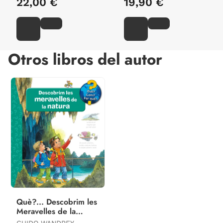
22,00 €
19,90 €
Otros libros del autor
Què?... Descobrim les
Meravelles de la
Natura