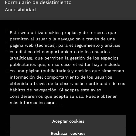
Formulario de desistimiento
Accesibilidad
Puede interesarte
Esta web utiliza cookies propias y de terceros que
permiten al usuario la navegación a través de una
Noticias
página web (técnicas), para el seguimiento y análisis
Agenda
estadístico del comportamiento de los usuarios
(analíticas), que permiten la gestión de los espacios
publicitarios que, en su caso, el editor haya incluido
Contacto
en una página (publicitarias) y cookies que almacenan
información del comportamiento de los usuarios
Carrer Aribau, 84
obtenida a través de la observación continuada de sus
(+34) 932 160 225
hábitos de navegación. Si acepta este aviso
consideraremos que acepta su uso. Puede obtener
info@libreriafabre.com
más información
aquí
.
Formulario de contacto
Aceptar cookies
2026 ©
Fabre
. Todos los Derechos Reservados |
Trevenque
Group
Rechazar cookies