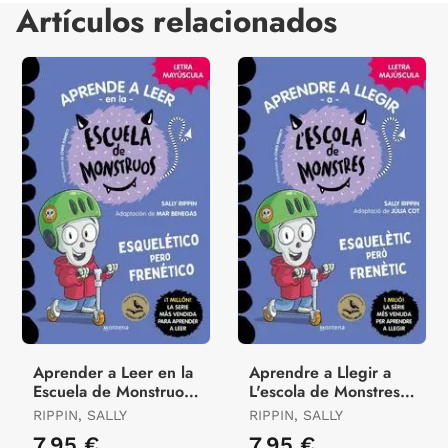
Artículos relacionados
Aprender a Leer en la
Aprendre a Llegir a
Escuela de Monstruos
L'escola de Monstres
21 - Esquelético Pero
21 - Esquelètic Però
RIPPIN, SALLY
RIPPIN, SALLY
Frenético
Frenètic
7,95 €
7,95 €