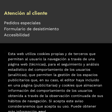
Atención al cliente
Pedidos especiales
Formulario de desistimiento
Accesibilidad
Puede interesarte
Esta web utiliza cookies propias y de terceros que
permiten al usuario la navegación a través de una
Noticias
página web (técnicas), para el seguimiento y análisis
Agenda
estadístico del comportamiento de los usuarios
(analíticas), que permiten la gestión de los espacios
publicitarios que, en su caso, el editor haya incluido
Contacto
en una página (publicitarias) y cookies que almacenan
información del comportamiento de los usuarios
Carrer Aribau, 84
obtenida a través de la observación continuada de sus
hábitos de navegación. Si acepta este aviso
(+34) 932 160 225
consideraremos que acepta su uso. Puede obtener
info@libreriafabre.com
más información
aquí
.