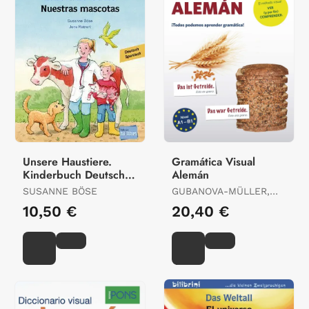
Unsere Haustiere.
Gramática Visual
Kinderbuch Deutsch-
Alemán
Spanisch
SUSANNE BÖSE
GUBANOVA-MÜLLER,
IRINA / TOMMADDI,
10,50 €
20,40 €
FEDERICA