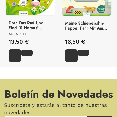
Dreh Das Rad Und
Meine Schiebebahn-
Find ´S Heraus!:
Pappe: Fahr Mit Am
Welches Tier Macht
Flughafen
ANJA KIEL
Kacka Hier?
13,50 €
16,50 €
Boletín de Novedades
Suscríbete y estarás al tanto de nuestras
novedades