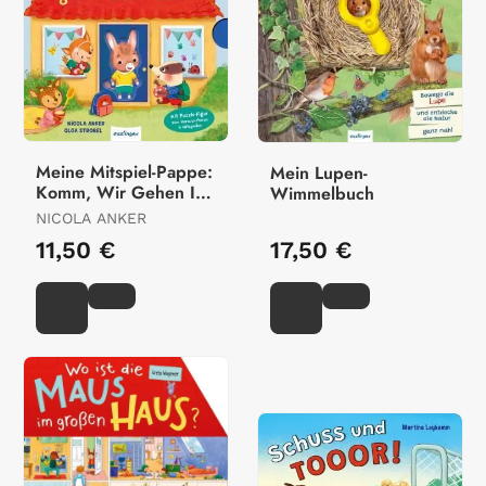
Meine Mitspiel-Pappe:
Mein Lupen-
Komm, Wir Gehen In
Wimmelbuch
Die Kita!
NICOLA ANKER
11,50 €
17,50 €