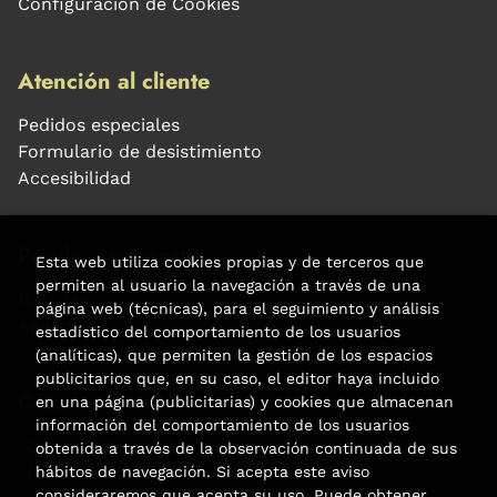
Configuración de Cookies
Atención al cliente
Pedidos especiales
Formulario de desistimiento
Accesibilidad
Puede interesarte
Esta web utiliza cookies propias y de terceros que
permiten al usuario la navegación a través de una
Noticias
página web (técnicas), para el seguimiento y análisis
Agenda
estadístico del comportamiento de los usuarios
(analíticas), que permiten la gestión de los espacios
publicitarios que, en su caso, el editor haya incluido
Contacto
en una página (publicitarias) y cookies que almacenan
información del comportamiento de los usuarios
Carrer Aribau, 84
obtenida a través de la observación continuada de sus
hábitos de navegación. Si acepta este aviso
(+34) 932 160 225
consideraremos que acepta su uso. Puede obtener