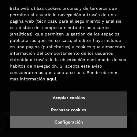
Puede interesarte
Esta web utiliza cookies propias y de terceros que
permiten al usuario la navegación a través de una
Noticias
página web (técnicas), para el seguimiento y análisis
Agenda
estadístico del comportamiento de los usuarios
(analíticas), que permiten la gestión de los espacios
publicitarios que, en su caso, el editor haya incluido
Contacto
en una página (publicitarias) y cookies que almacenan
información del comportamiento de los usuarios
Carrer Aribau, 84
obtenida a través de la observación continuada de sus
(+34) 932 160 225
hábitos de navegación. Si acepta este aviso
consideraremos que acepta su uso. Puede obtener
info@libreriafabre.com
más información
aquí
.
Formulario de contacto
Aceptar cookies
2026 ©
Fabre
. Todos los Derechos Reservados |
Trevenque
Group
Rechazar cookies
Configuración
Añadir a mi cesta