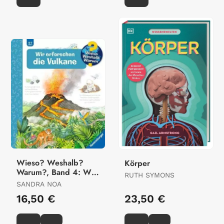
Wieso? Weshalb?
Körper
Warum?, Band 4: Wir
RUTH SYMONS
Erforschen Die
SANDRA NOA
Vulkane
16,50 €
23,50 €