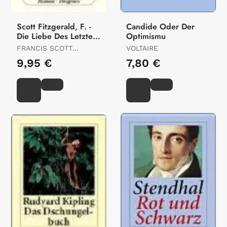
Scott Fitzgerald, F. -
Candide Oder Der
Die Liebe Des Letzten
Optimismu
Tycoon
FRANCIS SCOTT
VOLTAIRE
FITZGERALD
9,95 €
7,80 €