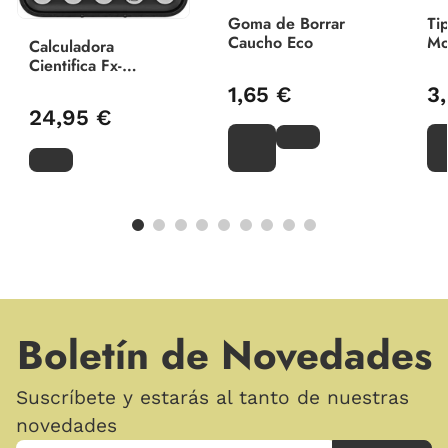
Goma de Borrar
Ti
Caucho Eco
Mo
Calculadora
Cientifica Fx-
82Spcw Classwiz
1,65 €
3
300 Funciones
24,95 €
Boletín de Novedades
Suscríbete y estarás al tanto de nuestras
novedades