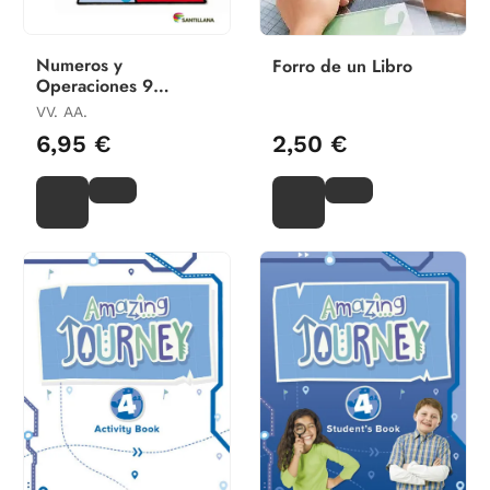
Numeros y
Forro de un Libro
Operaciones 9
Santillana Cuadernos
VV. AA.
6,95 €
2,50 €