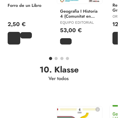
Re
Forro de un Libro
Gr
Geografia I Historia
Lit
4 (Comunitat en
OR
Xarxa)
EQUIPO EDITORIAL
2,50 €
1
53,00 €
10. Klasse
Ver todos