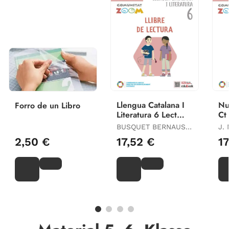
Llengua Catalana I
Nu
Forro de un Libro
Literatura 6 Lect
Ct
(Cz)
Zo
BUSQUET BERNAUS,
ELISABET /
2,50 €
17,52 €
1
CABALLERIA
TRESERRA,
MONTSERRAT /
COMAS TRULLÁS,
MARIA / MARTIN
MANZANO, MARIA
CARMEN / MUMBRU
LLAVINA, EULALIA /
PONT BAT