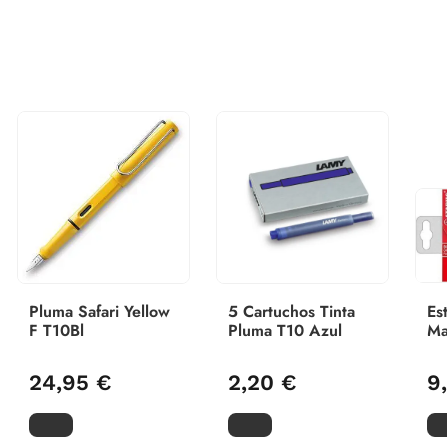
Pluma Safari Yellow
5 Cartuchos Tinta
Es
F T10Bl
Pluma T10 Azul
Ma
Fl
Sta
24,95 €
2,20 €
9