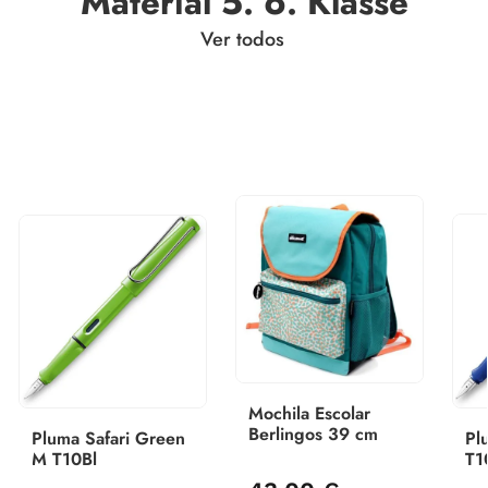
Material 5. 6. Klasse
Ver todos
Mochila Escolar
Berlingos 39 cm
Pluma Safari Green
Pl
M T10Bl
T1