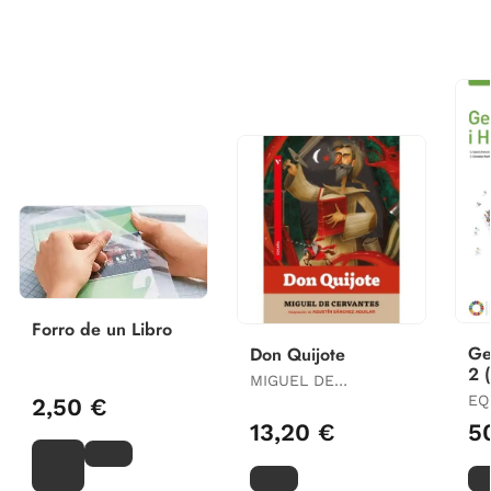
Forro de un Libro
Ge
Don Quijote
2 
MIGUEL DE
Xa
CERVANTES.
EQ
2,50 €
ADAPTACIÓN DE
13,20 €
5
AGUSTÍN SÁNCHEZ
AGUILAR.