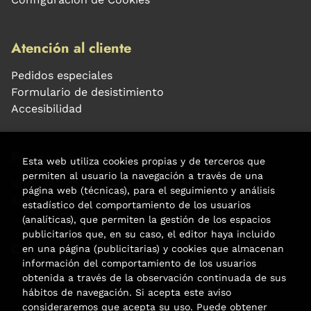
Atención al cliente
Pedidos especiales
Formulario de desistimiento
Accesibilidad
Puede interesarte
Esta web utiliza cookies propias y de terceros que
permiten al usuario la navegación a través de una
Noticias
página web (técnicas), para el seguimiento y análisis
Agenda
estadístico del comportamiento de los usuarios
(analíticas), que permiten la gestión de los espacios
publicitarios que, en su caso, el editor haya incluido
Contacto
en una página (publicitarias) y cookies que almacenan
información del comportamiento de los usuarios
Carrer Aribau, 84
obtenida a través de la observación continuada de sus
(+34) 932 160 225
hábitos de navegación. Si acepta este aviso
consideraremos que acepta su uso. Puede obtener
info@libreriafabre.com