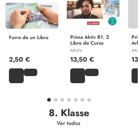
Prima Aktiv B1. 2
Pr
Forro de un Libro
Libro de Curso
Ar
AA.VV
AA
2,50 €
13,50 €
1
8. Klasse
Ver todos