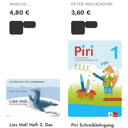
Sicher Rechnen
Das Heft Mit Dem
MARCUS
PETER WACHENDORF
Frosch
NÜHRENBÖRGER /
4,80 €
3,60 €
RALPH SCHWARZKOPF /
URSULA RUNTE / ELKE
WITT
Lies Mal! Heft 3. Das
Piri Schreiblehrgang