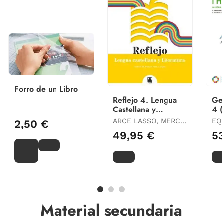
Forro de un Libro
Reflejo 4. Lengua
Ge
Castellana y
4 
Literatura 4 eso
Xa
ARCE LASSO, MERCÈ
EQ
2,50 €
/ MIRET PUIG, PAU /
49,95 €
5
MOLA MARTÍ,
MONTSERRAT /
LÓPEZ SUSARTE,
LOPE
Material secundaria