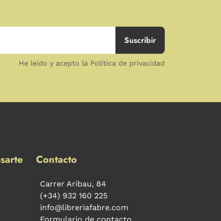
He leído y acepto la Política de privacidad
sarte
Contacto
Carrer Aribau, 84
(+34) 932 160 225
info@libreriafabre.com
Formulario de contacto