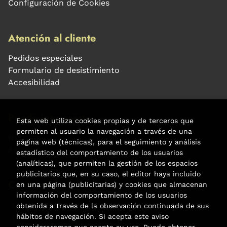
Configuración de Cookies
Atención al cliente
Pedidos especiales
Formulario de desistimiento
Accesibilidad
Puede interesarte
Esta web utiliza cookies propias y de terceros que
permiten al usuario la navegación a través de una
Noticias
página web (técnicas), para el seguimiento y análisis
Agenda
estadístico del comportamiento de los usuarios
(analíticas), que permiten la gestión de los espacios
publicitarios que, en su caso, el editor haya incluido
Contacto
en una página (publicitarias) y cookies que almacenan
información del comportamiento de los usuarios
Carrer Aribau, 84
obtenida a través de la observación continuada de sus
(+34) 932 160 225
hábitos de navegación. Si acepta este aviso