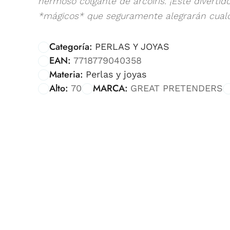
hermoso colgante de arcoíris. ¡Este diverti
*mágicos* que seguramente alegrarán cualqui
Categoría:
PERLAS Y JOYAS
EAN:
7718779040358
Materia:
Perlas y joyas
Alto:
MARCA:
70
GREAT PRETENDERS