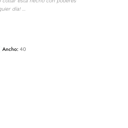
do collar está hecho con poderes
er día! ...
Ancho:
40