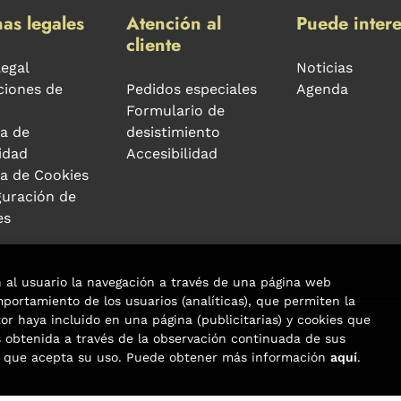
as legales
Atención al
Puede intere
cliente
legal
Noticias
ciones de
Pedidos especiales
Agenda
Formulario de
ca de
desistimiento
idad
Accesibilidad
ca de Cookies
guración de
es
n al usuario la navegación a través de una página web
omportamiento de los usuarios (analíticas), que permiten la
tor haya incluido en una página (publicitarias) y cookies que
Trevenque Group
obtenida a través de la observación continuada de sus
os que acepta su uso. Puede obtener más información
aquí
.