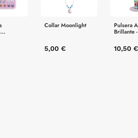
s
Collar Moonlight
Pulsera A
s
Brillante 
 30 Pares
Modelos 
5,00 €
10,50 