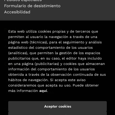
Formulario de desistimiento
Accesibilidad
Puede interesarte
Esta web utiliza cookies propias y de terceros que
permiten al usuario la navegación a través de una
Noticias
página web (técnicas), para el seguimiento y análisis
Agenda
estadístico del comportamiento de los usuarios
(analíticas), que permiten la gestión de los espacios
publicitarios que, en su caso, el editor haya incluido
Contacto
en una página (publicitarias) y cookies que almacenan
información del comportamiento de los usuarios
Carrer Aribau, 84
obtenida a través de la observación continuada de sus
(+34) 932 160 225
hábitos de navegación. Si acepta este aviso
consideraremos que acepta su uso. Puede obtener
info@libreriafabre.com
más información
aquí
.
Formulario de contacto
Aceptar cookies
2026 ©
Fabre
. Todos los Derechos Reservados |
Trevenque
Group