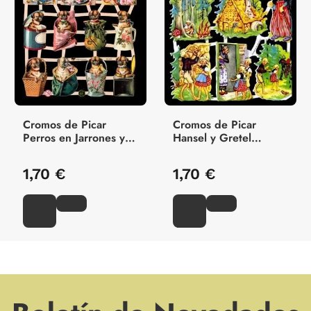
Cromos de Picar
Cromos de Picar
Perros en Jarrones y
Hansel y Gretel
Cajas (7342)
(7026)
1,70 €
1,70 €