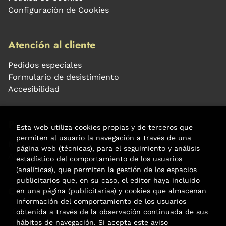
Configuración de Cookies
Atención al cliente
Pedidos especiales
Formulario de desistimiento
Accesibilidad
Puede interesarte
Esta web utiliza cookies propias y de terceros que
permiten al usuario la navegación a través de una
Noticias
página web (técnicas), para el seguimiento y análisis
Agenda
estadístico del comportamiento de los usuarios
(analíticas), que permiten la gestión de los espacios
publicitarios que, en su caso, el editor haya incluido
Contacto
en una página (publicitarias) y cookies que almacenan
información del comportamiento de los usuarios
Carrer Aribau, 84
obtenida a través de la observación continuada de sus
(+34) 932 160 225
hábitos de navegación. Si acepta este aviso