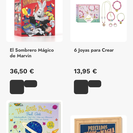
El Sombrero Mágico
6 Joyas para Crear
de Marvin
36,50 €
13,95 €