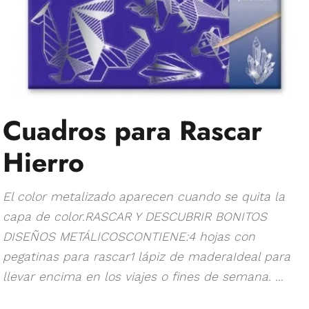
Cuadros para Rascar
Hierro
El color metalizado aparecen cuando se quita la
capa de color.RASCAR Y DESCUBRIR BONITOS
DISEÑOS METÁLICOSCONTIENE:4 hojas con
pegatinas para rascar1 lápiz de maderaIdeal para
llevar encima en los viajes o fines de semana. ...