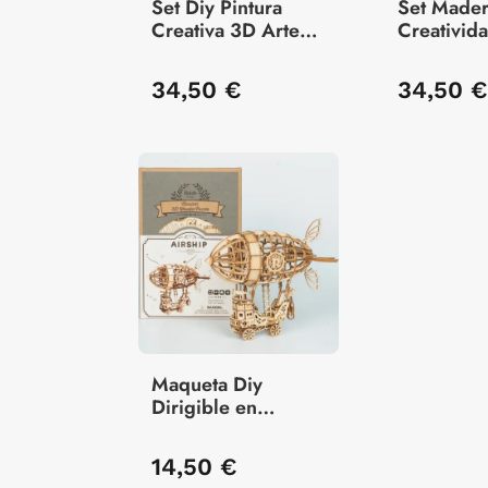
Set Diy Pintura
Set Made
Creativa 3D Arte
Creativid
Sensorial 
Decoraci
Barcelona Park
34,50 €
34,50 €
Güell
Maqueta Diy
Dirigible en
Madera 3D
14,50 €