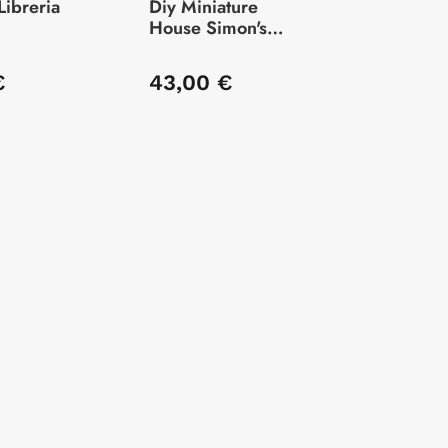
ibreria
Diy Miniature
House Simon's
Coffee
€
43,00 €