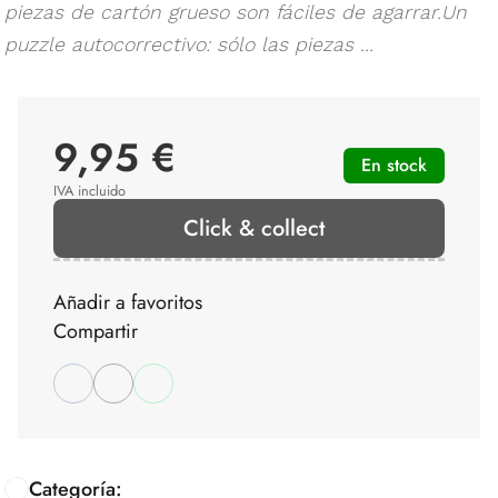
piezas de cartón grueso son fáciles de agarrar.Un
puzzle autocorrectivo: sólo las piezas ...
9,95 €
En stock
IVA incluido
Click & collect
Añadir a favoritos
Compartir
Categoría: