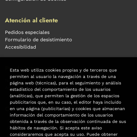
Atención al cliente
Pedidos especiales
Formulario de desistimiento
Accesibilidad
Puede interesarte
Esta web utiliza cookies propias y de terceros que
permiten al usuario la navegación a través de una
Noticias
página web (técnicas), para el seguimiento y análisis
Agenda
estadístico del comportamiento de los usuarios
(analíticas), que permiten la gestión de los espacios
publicitarios que, en su caso, el editor haya incluido
Contacto
en una página (publicitarias) y cookies que almacenan
información del comportamiento de los usuarios
Carrer Aribau, 84
obtenida a través de la observación continuada de sus
(+34) 932 160 225
hábitos de navegación. Si acepta este aviso
consideraremos que acepta su uso. Puede obtener
info@libreriafabre.com