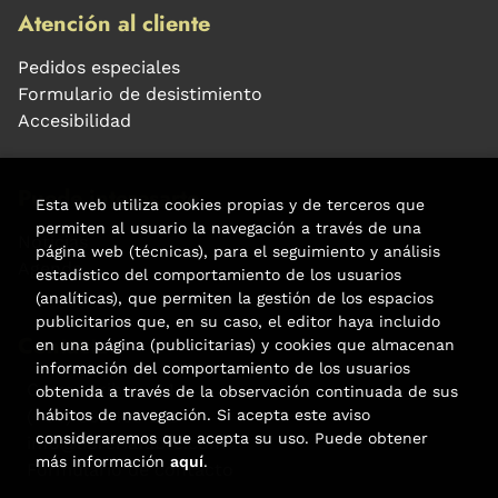
Atención al cliente
Pedidos especiales
Formulario de desistimiento
Accesibilidad
Puede interesarte
Esta web utiliza cookies propias y de terceros que
permiten al usuario la navegación a través de una
Noticias
página web (técnicas), para el seguimiento y análisis
Agenda
estadístico del comportamiento de los usuarios
(analíticas), que permiten la gestión de los espacios
publicitarios que, en su caso, el editor haya incluido
Contacto
en una página (publicitarias) y cookies que almacenan
información del comportamiento de los usuarios
Carrer Aribau, 84
obtenida a través de la observación continuada de sus
(+34) 932 160 225
hábitos de navegación. Si acepta este aviso
consideraremos que acepta su uso. Puede obtener
info@libreriafabre.com
más información
aquí
.
Formulario de contacto