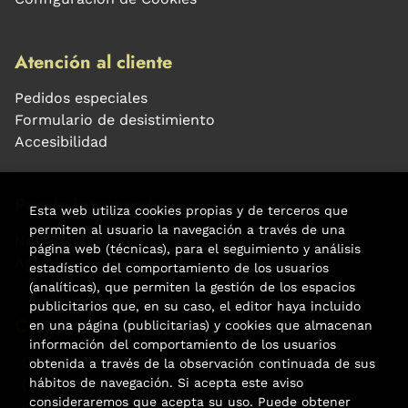
Atención al cliente
Pedidos especiales
Formulario de desistimiento
Accesibilidad
Puede interesarte
Esta web utiliza cookies propias y de terceros que
permiten al usuario la navegación a través de una
Noticias
página web (técnicas), para el seguimiento y análisis
Agenda
estadístico del comportamiento de los usuarios
(analíticas), que permiten la gestión de los espacios
publicitarios que, en su caso, el editor haya incluido
Contacto
en una página (publicitarias) y cookies que almacenan
información del comportamiento de los usuarios
Carrer Aribau, 84
obtenida a través de la observación continuada de sus
(+34) 932 160 225
hábitos de navegación. Si acepta este aviso
consideraremos que acepta su uso. Puede obtener
info@libreriafabre.com