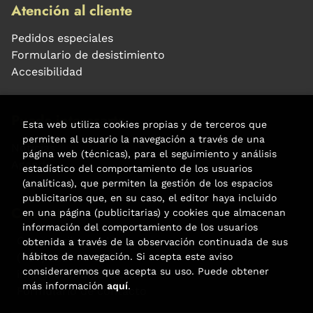
Atención al cliente
Pedidos especiales
Formulario de desistimiento
Accesibilidad
Puede interesarte
Esta web utiliza cookies propias y de terceros que
permiten al usuario la navegación a través de una
Noticias
página web (técnicas), para el seguimiento y análisis
Agenda
estadístico del comportamiento de los usuarios
(analíticas), que permiten la gestión de los espacios
publicitarios que, en su caso, el editor haya incluido
Contacto
en una página (publicitarias) y cookies que almacenan
información del comportamiento de los usuarios
Carrer Aribau, 84
obtenida a través de la observación continuada de sus
hábitos de navegación. Si acepta este aviso
(+34) 932 160 225
consideraremos que acepta su uso. Puede obtener
info@libreriafabre.com
más información
aquí
.
Formulario de contacto