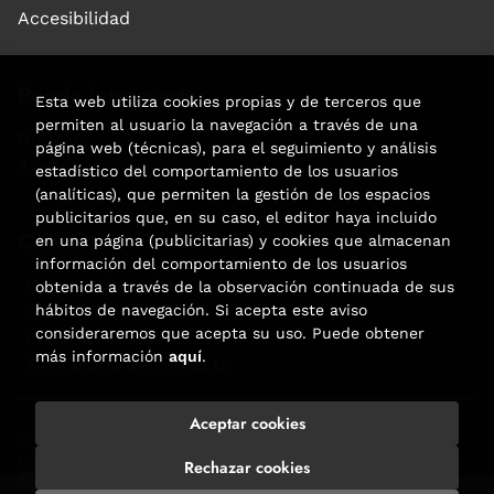
Accesibilidad
Puede interesarte
Esta web utiliza cookies propias y de terceros que
permiten al usuario la navegación a través de una
Noticias
página web (técnicas), para el seguimiento y análisis
Agenda
estadístico del comportamiento de los usuarios
(analíticas), que permiten la gestión de los espacios
publicitarios que, en su caso, el editor haya incluido
Contacto
en una página (publicitarias) y cookies que almacenan
información del comportamiento de los usuarios
Carrer Aribau, 84
obtenida a través de la observación continuada de sus
hábitos de navegación. Si acepta este aviso
(+34) 932 160 225
consideraremos que acepta su uso. Puede obtener
info@libreriafabre.com
más información
aquí
.
Formulario de contacto
Aceptar cookies
2026 ©
Fabre
. Todos los Derechos Reservados |
Trevenque
Group
Rechazar cookies