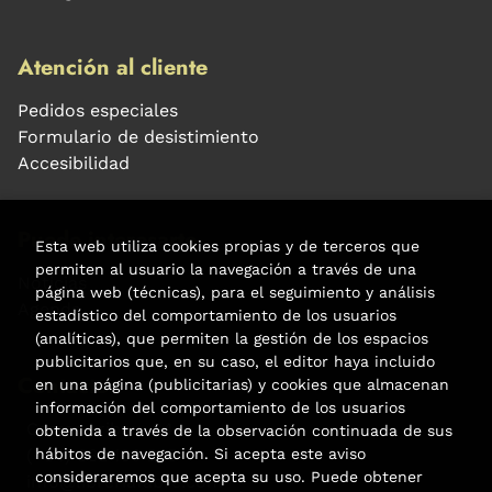
Atención al cliente
Pedidos especiales
Formulario de desistimiento
Accesibilidad
Puede interesarte
Esta web utiliza cookies propias y de terceros que
permiten al usuario la navegación a través de una
Noticias
página web (técnicas), para el seguimiento y análisis
Agenda
estadístico del comportamiento de los usuarios
(analíticas), que permiten la gestión de los espacios
publicitarios que, en su caso, el editor haya incluido
Contacto
en una página (publicitarias) y cookies que almacenan
información del comportamiento de los usuarios
Carrer Aribau, 84
obtenida a través de la observación continuada de sus
hábitos de navegación. Si acepta este aviso
(+34) 932 160 225
consideraremos que acepta su uso. Puede obtener
info@libreriafabre.com