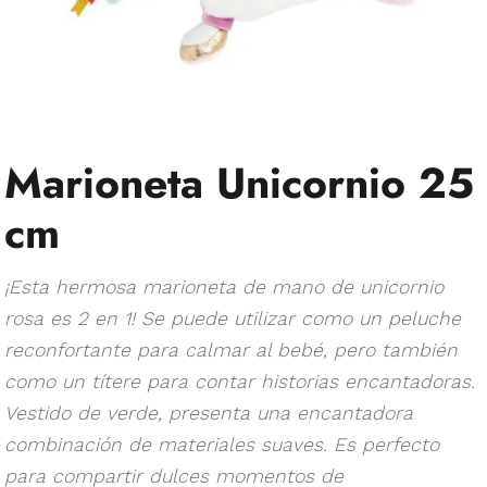
Marioneta Unicornio 25
cm
¡Esta hermosa marioneta de mano de unicornio
rosa es 2 en 1! Se puede utilizar como un peluche
reconfortante para calmar al bebé, pero también
como un títere para contar historias encantadoras.
Vestido de verde, presenta una encantadora
combinación de materiales suaves. Es perfecto
para compartir dulces momentos de