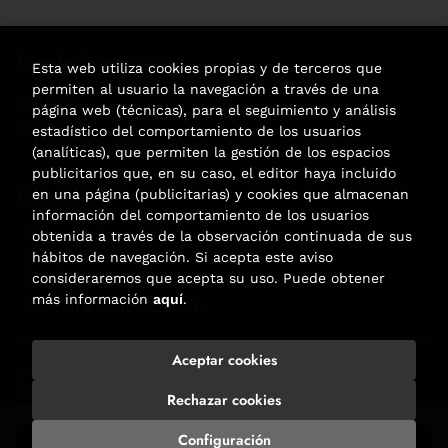
Puede interesarte
Esta web utiliza cookies propias y de terceros que
permiten al usuario la navegación a través de una
Noticias
página web (técnicas), para el seguimiento y análisis
Agenda
estadístico del comportamiento de los usuarios
(analíticas), que permiten la gestión de los espacios
publicitarios que, en su caso, el editor haya incluido
Contacto
en una página (publicitarias) y cookies que almacenan
información del comportamiento de los usuarios
Carrer Aribau, 84
obtenida a través de la observación continuada de sus
(+34) 932 160 225
hábitos de navegación. Si acepta este aviso
consideraremos que acepta su uso. Puede obtener
info@libreriafabre.com
más información
aquí
.
Formulario de contacto
Aceptar cookies
2026 ©
Fabre
. Todos los Derechos Reservados |
Trevenque
Group
Rechazar cookies
Configuración